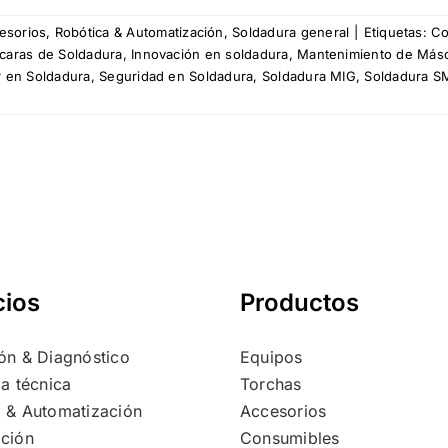
esorios
,
Robótica & Automatización
,
Soldadura general
|
Etiquetas:
Co
caras de Soldadura
,
Innovación en soldadura
,
Mantenimiento de Másc
r en Soldadura
,
Seguridad en Soldadura
,
Soldadura MIG
,
Soldadura 
cios
Productos
ón & Diagnóstico
Equipos
ia técnica
Torchas
 & Automatización
Accesorios
ción
Consumibles